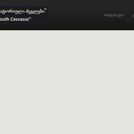
თავფურცელი